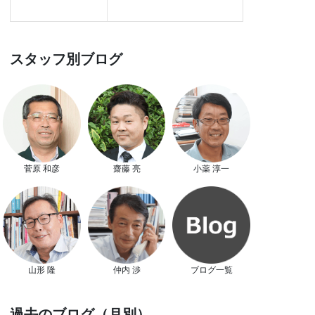
スタッフ別ブログ
菅原 和彦
齋藤 亮
小薬 淳一
山形 隆
仲内 渉
ブログ一覧
過去のブログ（月別）