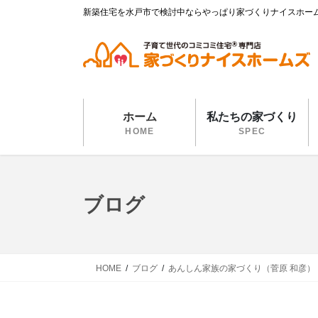
コ
ナ
新築住宅を水戸市で検討中ならやっぱり家づくりナイスホー
ン
ビ
テ
ゲ
ン
ー
ツ
シ
に
ョ
移
ン
ホーム
私たちの家づくり
動
に
HOME
SPEC
移
動
ブログ
HOME
ブログ
あんしん家族の家づくり（菅原 和彦）