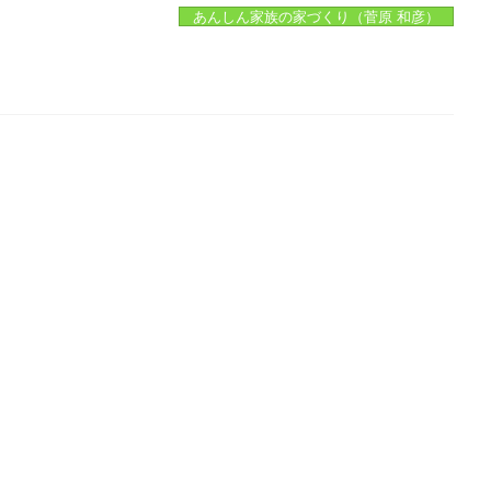
あんしん家族の家づくり（菅原 和彦）