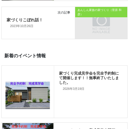
おうちのはなしからでした
あんしん家族の家づくり（菅原 和
では、では。
彦）
「家づくりを通じて、
2023年10月26日
ご家族が幸せになるお手伝いをする」
私の使命です。
2026年3月19日
前の記事
家づくり完成見学会を完全予約
にて開催します！！（無事終了
たしました）