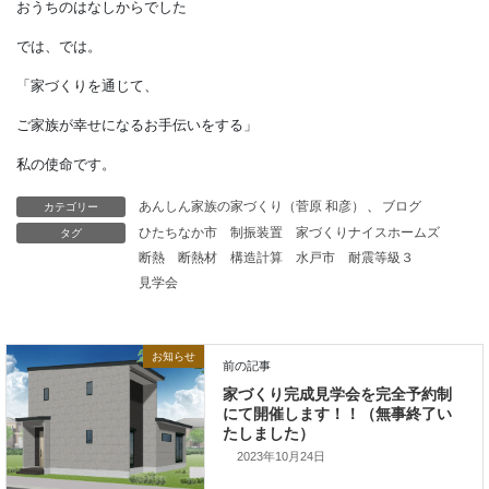
なんと2200ｍを超えてから
ようやくちぎれます。
ピノッキオとフェロッキオの鼻では、
ピノッキオの方がずっと強いのです。
カテゴリー
あんしん家族の家づくり（菅原 和彦）
、
ブログ
つまり重さに対する強度では、
タグ
ひたちなか市
制振装置
家づくりナイスホームズ
断熱
断熱材
構造計算
水戸市
耐震等級３
計算上では木の方が
見学会
鉄よりも強いということです。
ちょっとイメージが
お知らせ
変わるのではないでしょうか。
本日はこれまでです。
2023年10月24日