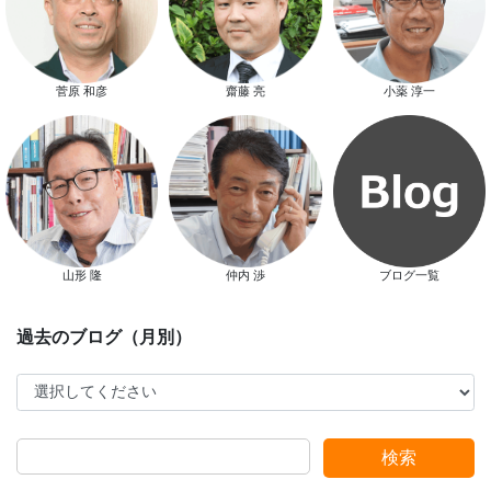
菅原 和彦
齋藤 亮
小薬 淳一
スマートハウス 完成見学会開催
山形 隆
仲内 渉
ブログ一覧
新春特別キャンペーン
検索