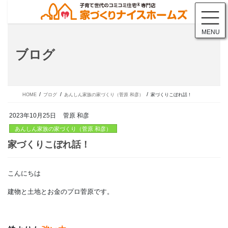
コ
ナ
ン
ビ
テ
ゲ
MENU
ン
ー
ツ
シ
ブログ
に
ョ
移
ン
動
に
移
動
HOME
ブログ
あんしん家族の家づくり（菅原 和彦）
家づくりこぼれ話！
2023年10月25日
菅原 和彦
あんしん家族の家づくり（菅原 和彦）
こんにちは
家づくりこぼれ話！
建物と土地とお金のプロ菅原です。