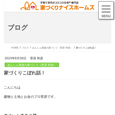
コ
ナ
ン
ビ
テ
ゲ
MENU
ン
ー
ツ
シ
ブログ
に
ョ
移
ン
動
に
移
動
HOME
ブログ
あんしん家族の家づくり（菅原 和彦）
家づくりこぼれ話！
2023年8月30日
菅原 和彦
あんしん家族の家づくり（菅原 和彦）
こんにちは
家づくりこぼれ話！
建物と土地とお金のプロ菅原です。