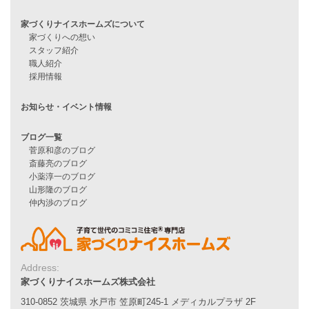
他社で無理だと言われた方へ
住宅ローンのよくある質問
月収25万円で家を建てる方法
Line Up
WOOD BOX
自由設計注文住宅
ハピネスシリーズ
Smart2030
Sシリーズ
シンプルな平屋
家づくりナイスホームズの家づくり
エコハウス
耐震性能
家づくりの流れ
7つのポイント
アフターメンテナンス
Address:
平屋をお考えの方へ
家づくりナイスホームズ株式会社
二世帯住宅をお考えの方へ
310-0852 茨城県 水戸市 笠原町245-1 メディカルプラザ 2F
リフォームをお考えの方へ