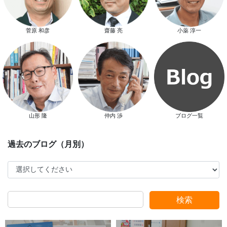
菅原 和彦
齋藤 亮
小薬 淳一
新春特別キャンペーン
山形 隆
仲内 渉
ブログ一覧
スタッフ別ブログ
検索