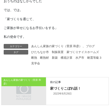
通りすぎるようなことですが、
奥深い意味が
隠されています。
知ってか知らずか、
現代に男女の結びの神社となって、
カテゴリー
あんしん家族の家づくり（菅原 和彦）
、
ブログ
知られています。
タグ
ひたちなか市
制振装置
家づくりナイスホームズ
断熱
断熱材
新築
構造計算
水戸市
耐震等級３
見学会
本日はこれまでです。
おうちのはなしからでした
あんしん家族の家づくり（菅原 和
彦）
では、では。
2023年8月29日
「家づくりを通じて、
ご家族が幸せになるお手伝いをする」