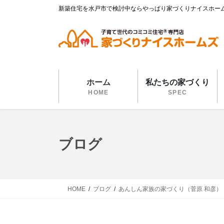
コ
ナ
新築住宅を水戸市で検討中ならやっぱり家づくりナイスホー
ン
ビ
テ
ゲ
ン
ー
ツ
シ
に
ョ
移
ン
ホーム
私たちの家づくり
動
に
HOME
SPEC
移
動
ブログ
HOME
ブログ
あんしん家族の家づくり（菅原 和彦）