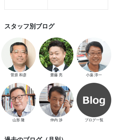
スタッフ別ブログ
菅原 和彦
齋藤 亮
小薬 淳一
山形 隆
仲内 渉
ブログ一覧
過去のブログ（月別）