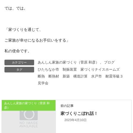
災害に対する
レジリエンス性能を高めた
街づくりも可能になります。
国は電柱をやめて
送電線を地下に埋め込む
カテゴリー
あんしん家族の家づくり（菅原 和彦）
、
ブログ
「無電柱化」を推進しています。
タグ
ひたちなか市
制振装置
家づくりナイスホームズ
断熱
断熱材
新築
構造計算
水戸市
耐震等級３
これも津波や台風でも
見学会
送電ができるようにするための
国土強靭化計画なのです。
あんしん家族の家づくり（菅原 和
彦）
本日はこれまでです。
2023年4月10日
金持ち父さん貧乏父さんの家づくりからでした