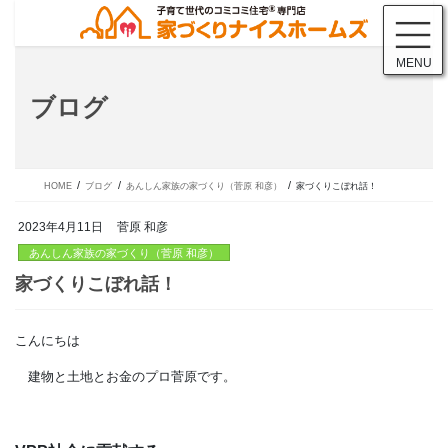
コ
ナ
ン
ビ
テ
ゲ
MENU
ン
ー
ツ
シ
ブログ
に
ョ
移
ン
動
に
移
動
HOME
ブログ
あんしん家族の家づくり（菅原 和彦）
家づくりこぼれ話！
2023年4月11日
菅原 和彦
あんしん家族の家づくり（菅原 和彦）
こんにちは
家づくりこぼれ話！
建物と土地とお金のプロ菅原です。