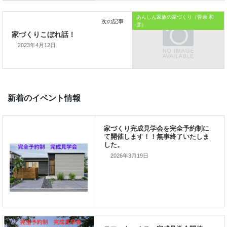
では、では。
あんしん家族の家づくり（菅原 和
彦）
2023年4月12日
「家づくりを通じて、
ご家族が幸せになるお手伝いをする」
私の使命です。
2026年3月19日
前の記事
家づくりこぼれ話！