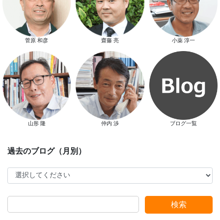
菅原 和彦
齋藤 亮
小薬 淳一
スマートハウス 完成見学会開催
山形 隆
仲内 渉
ブログ一覧
新春特別キャンペーン
検索