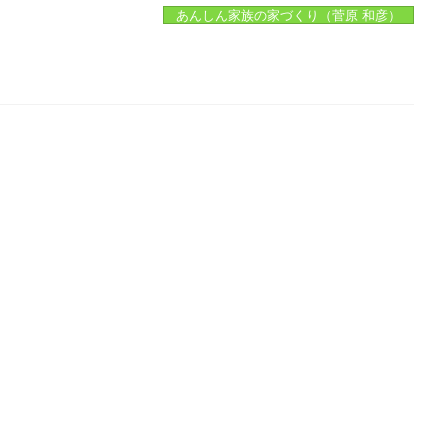
あんしん家族の家づくり（菅原 和彦）