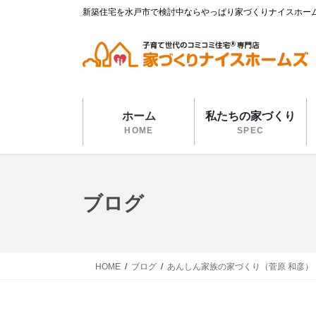
コ
ナ
新築住宅を水戸市で検討中ならやっぱり家づくりナイスホー
ン
ビ
テ
ゲ
ン
ー
ツ
シ
に
ョ
移
ン
ホーム
私たちの家づくり
動
に
HOME
SPEC
移
動
ブログ
HOME
ブログ
あんしん家族の家づくり（菅原 和彦）