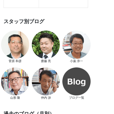
スタッフ別ブログ
菅原 和彦
齋藤 亮
小薬 淳一
山形 隆
仲内 渉
ブログ一覧
過去のブログ（月別）