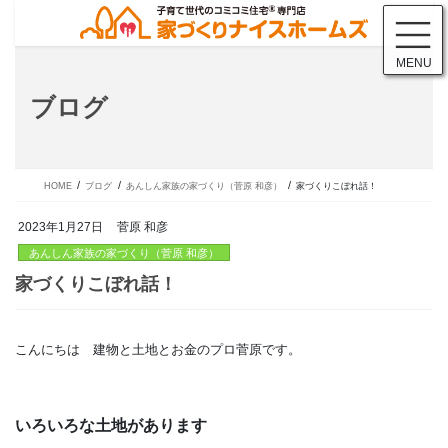
コ
ナ
ン
ビ
テ
ゲ
MENU
ン
ー
ツ
シ
ブログ
に
ョ
移
ン
動
に
移
動
HOME
ブログ
あんしん家族の家づくり（菅原 和彦）
家づくりこぼれ話！
2023年1月27日
菅原 和彦
あんしん家族の家づくり（菅原 和彦）
こんにちは 建物と土地とお金のプロ菅原です。
家づくりこぼれ話！