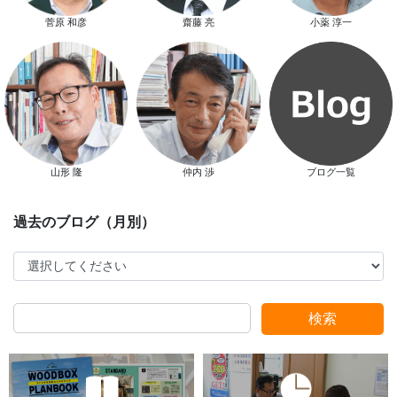
菅原 和彦
齋藤 亮
小薬 淳一
新春特別キャンペーン
山形 隆
仲内 渉
ブログ一覧
スタッフ別ブログ
検索