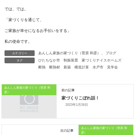
土地の形状に対する
他人の評価を気にする
必要はありません。
家を持つもことは
総予算から考える人が
カテゴリー
あんしん家族の家づくり（菅原 和彦）
、
ブログ
タグ
ひたちなか市
制振装置
家づくりナイスホームズ
ほとんどです。
断熱
断熱材
新築
構造計算
水戸市
見学会
不成形地でも土地選びのひとつに
加えてみることも考えられますよね。
あんしん家族の家づくり（菅原 和
彦）
本日はこれまでです。
2023年1月26日
では、では。
「家づくりを通じて、
あんしん家族の家づくり（菅原 和
彦）