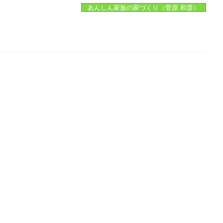
あんしん家族の家づくり（菅原 和彦）
。