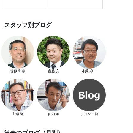
スタッフ別ブログ
菅原 和彦
齋藤 亮
小薬 淳一
山形 隆
仲内 渉
ブログ一覧
過去のブログ（月別）