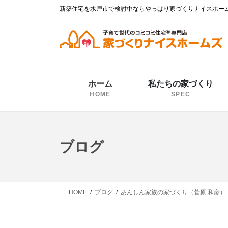
コ
ナ
新築住宅を水戸市で検討中ならやっぱり家づくりナイスホー
ン
ビ
テ
ゲ
ン
ー
ツ
シ
に
ョ
移
ン
ホーム
私たちの家づくり
動
に
HOME
SPEC
移
動
ブログ
HOME
ブログ
あんしん家族の家づくり（菅原 和彦）