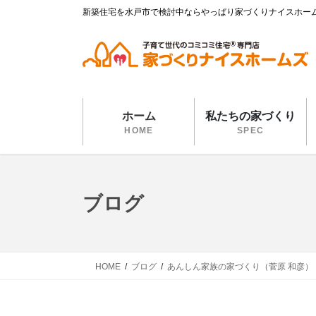
コ
ナ
新築住宅を水戸市で検討中ならやっぱり家づくりナイスホー
ン
ビ
テ
ゲ
ン
ー
ツ
シ
に
ョ
移
ン
ホーム
私たちの家づくり
動
に
HOME
SPEC
移
動
ブログ
HOME
ブログ
あんしん家族の家づくり（菅原 和彦）