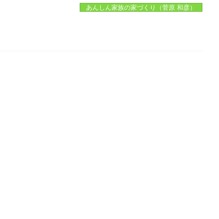
あんしん家族の家づくり（菅原 和彦）
。