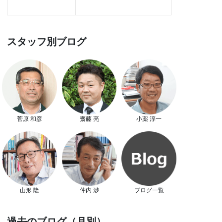
スタッフ別ブログ
菅原 和彦
齋藤 亮
小薬 淳一
山形 隆
仲内 渉
ブログ一覧
過去のブログ（月別）