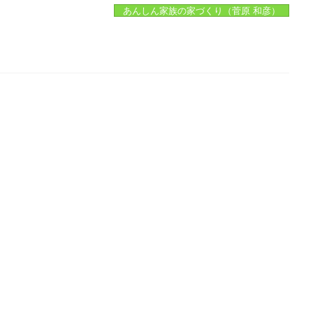
あんしん家族の家づくり（菅原 和彦）
。