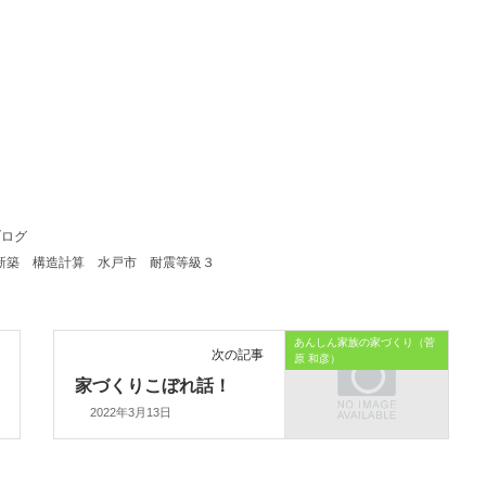
ブログ
新築
構造計算
水戸市
耐震等級３
あんしん家族の家づくり（菅
次の記事
原 和彦）
家づくりこぼれ話！
2022年3月13日