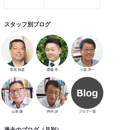
スタッフ別ブログ
菅原 和彦
齋藤 亮
小薬 淳一
山形 隆
仲内 渉
ブログ一覧
過去のブログ（月別）