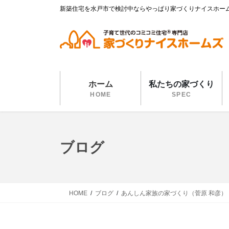
コ
ナ
新築住宅を水戸市で検討中ならやっぱり家づくりナイスホー
ン
ビ
テ
ゲ
ン
ー
ツ
シ
に
ョ
移
ン
ホーム
私たちの家づくり
動
に
HOME
SPEC
移
動
ブログ
HOME
ブログ
あんしん家族の家づくり（菅原 和彦）