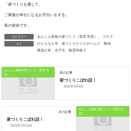
また、価格を比較するときは、
条件を同じにした商品の価格だけではなく、
それ以外にかかる金額も考慮して
カテゴリー
あんしん家族の家づくり（菅原 和彦）
、
ブログ
比較するのがベストと言えるでしょう。
タグ
ひたちなか市
家づくりナイスホームズ
断熱
構造計算
水戸市
耐震等級３
本日はこれまでです
では、では。
あんしん家族の家づくり（菅原 和
彦）
「家づくりを通じて、
2022年3月8日
ご家族が幸せになるお手伝いをする」
私の使命です。
あんしん家族の家づくり（菅原 和
彦）
2022年3月10日