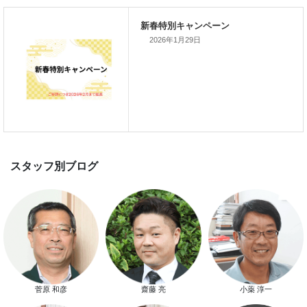
家づくり完成見学会を完全予約制
て開催します！！無事終了いたし
した。
2026年1月29日
スマートハウス 完成見学会開催
新春特別キャンペーン
菅原 和彦
齋藤 亮
小薬 淳一