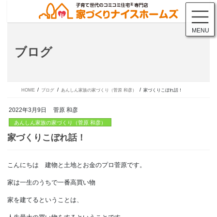
コ
ナ
ン
ビ
テ
ゲ
MENU
ン
ー
ツ
シ
ブログ
に
ョ
移
ン
動
に
移
動
HOME
ブログ
あんしん家族の家づくり（菅原 和彦）
家づくりこぼれ話！
2022年3月9日
菅原 和彦
あんしん家族の家づくり（菅原 和彦）
こんにちは 建物と土地とお金のプロ菅原です。
家づくりこぼれ話！
家は一生のうちで一番高買い物