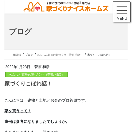
コ
ナ
ン
ビ
テ
ゲ
MENU
ン
ー
ツ
シ
ブログ
に
ョ
移
ン
動
に
移
動
HOME
ブログ
あんしん家族の家づくり（菅原 和彦）
家づくりこぼれ話！
2022年1月23日
菅原 和彦
あんしん家族の家づくり（菅原 和彦）
こんにちは 建物と土地とお金のプロ菅原です。
家づくりこぼれ話！
家を買うって！