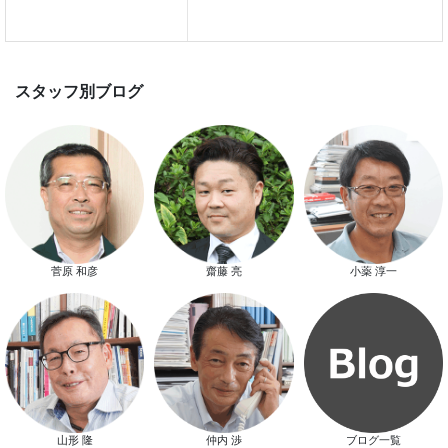
スマートハウス 完成見学会開催
菅原 和彦
齋藤 亮
小薬 淳一
新春特別キャンペーン
山形 隆
仲内 渉
ブログ一覧