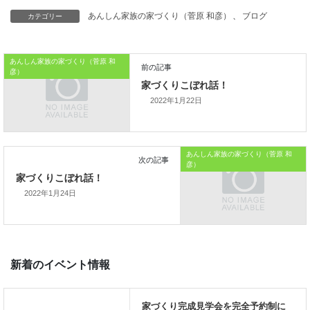
「節約して毎月○○円貯金しよう」と
カテゴリー
あんしん家族の家づくり（菅原 和彦）
、
ブログ
妻が具体的に考えることができるのも、
あんしん家族の家づくり（菅原 和
データをよく見て考えていくことが
彦）
良いでしょう。
2022年1月22日
本日はこれまでです
では、では。
あんしん家族の家づくり（菅原 和
彦）
「家づくりを通じて、
2022年1月24日
ご家族が幸せになるお手伝いをする」
私の使命です。