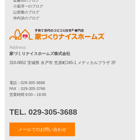
シンプルな平屋
家づくりナイスホームズの家づくり
エコハウス
耐震性能
家づくりの流れ
7つのポイント
Address:
アフターメンテナンス
家づくりナイスホームズ株式会社
平屋をお考えの方へ
310-0852 茨城県 水戸市 笠原町245-1 メディカルプラザ 2F
二世帯住宅をお考えの方へ
リフォームをお考えの方へ
施工事例一覧
家づくりストーリー
お客様の声
メールでのお問い合わせ
家づくりナイスホームズについて
家づくりへの想い