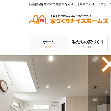
コ
ナ
新築住宅を水戸市で検討中ならやっぱり家づくりナイスホー
ン
ビ
テ
ゲ
ン
ー
ツ
シ
に
ョ
移
ン
ホーム
私たちの家づくり
動
に
HOME
SPEC
移
動