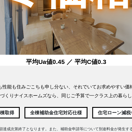
平均Ua値0.45 ／ 平均C値0.3
HEAT20 G1 断熱等級6 耐震等級3
も性能も住みごこちも申し分ない、
それでいてお求めやすい価
1,378
づくりナイスホームズなら、
同じご予算で一クラス上の暮らし
万円(税込)～
全棟取得
全棟補助金住宅対応仕様
住宅ローン減税
詳しくはコチラ
額達成次第終了となります。また、補助金申請等について別途料金が発生す