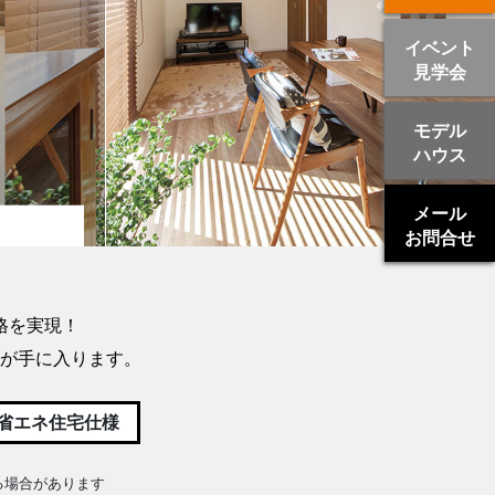
Next
イベント
見学会
モデル
ハウス
メール
お問合せ
格を実現！
が手に入ります。
省エネ住宅仕様
る場合があります