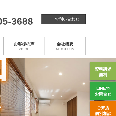
計
。
05-3688
お問い合わせ
お客様の声
会社概要
コ
VOICE
ABOUT US
資料請求
無料
格
LINEで
お問合せ
ご来店
個別相談