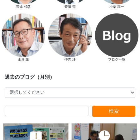
菅原 和彦
齋藤 亮
小薬 淳一
スタッフ別ブログ
山形 隆
仲内 渉
ブログ一覧
検索