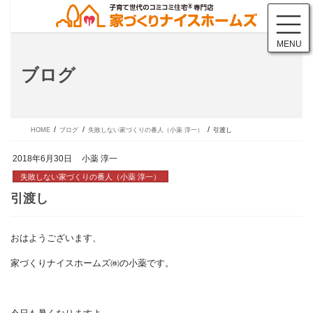
コ
ナ
ン
ビ
テ
ゲ
MENU
ン
ー
ツ
シ
ブログ
に
ョ
移
ン
動
に
移
動
HOME
ブログ
失敗しない家づくりの番人（小薬 淳一）
引渡し
2018年6月30日
小薬 淳一
失敗しない家づくりの番人（小薬 淳一）
おはようございます、
引渡し
家づくりナイスホームズ㈱の小薬です。