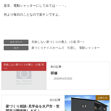
外部にもれてしまいます。
電動だと窓を開けることなくボタンひとつですからね。
雨戸やシャッターを閉める習慣のある方は
是非、電動シャッターにしてみては・・・。
何より毎日のことなので楽チンですよ。
カテゴリー
失敗しない家づくりの番人（小薬 淳一）
タグ
家づくりナイスホームズ
引渡し
電動シャッター
失敗しない家づくりの番人（小薬 淳
一）
2018年6月29日
お知らせ
前の記事
研修