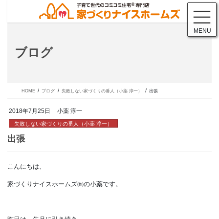
コ
ナ
ン
ビ
テ
ゲ
MENU
ン
ー
ツ
シ
ブログ
に
ョ
移
ン
動
に
移
動
HOME
ブログ
失敗しない家づくりの番人（小薬 淳一）
出張
2018年7月25日
小薬 淳一
失敗しない家づくりの番人（小薬 淳一）
こんにちは、
出張
家づくりナイスホームズ㈱の小薬です。