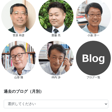
菅原 和彦
齋藤 亮
小薬 淳一
スタッフ別ブログ
山形 隆
仲内 渉
ブログ一覧