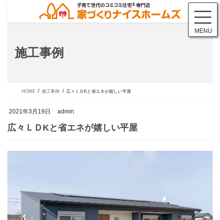
コ
ナ
ン
ビ
テ
ゲ
MENU
ン
ー
ツ
シ
施工事例
に
ョ
移
ン
動
に
移
動
HOME
施工事例
広々ＬＤKと省エネが嬉しい平屋
2021年3月19日
admin
広々ＬＤKと省エネが嬉しい平屋