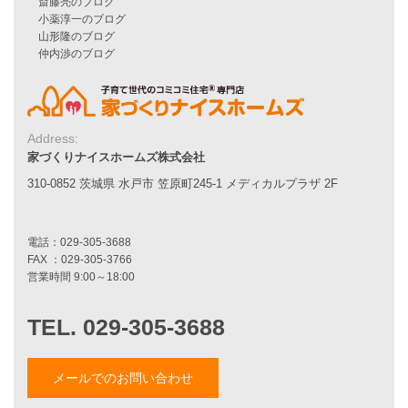
シンプルな平屋
家づくりナイスホームズの家づくり
エコハウス
耐震性能
家づくりの流れ
7つのポイント
Address:
アフターメンテナンス
家づくりナイスホームズ株式会社
平屋をお考えの方へ
310-0852 茨城県 水戸市 笠原町245-1 メディカルプラザ 2F
二世帯住宅をお考えの方へ
リフォームをお考えの方へ
施工事例一覧
家づくりストーリー
お客様の声
メールでのお問い合わせ
家づくりナイスホームズについて
家づくりへの想い