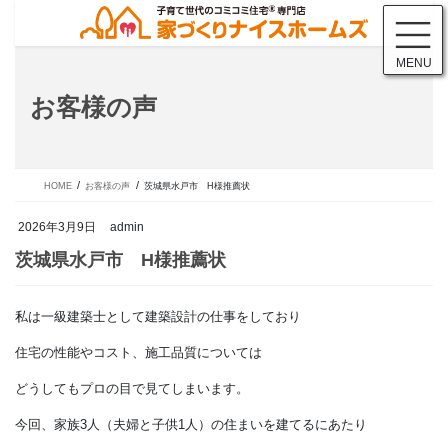
コ
ナ
ン
ビ
テ
ゲ
MENU
ン
ー
ツ
シ
お客様の声
に
ョ
移
ン
動
に
移
動
HOME
お客様の声
茨城県水戸市 H様推薦状
2026年3月9日
admin
私は一級建築士として建築設計の仕事をしており
茨城県水戸市 H様推薦状
住宅の性能やコスト、施工品質については
どうしてもプロの目で見てしまいます。