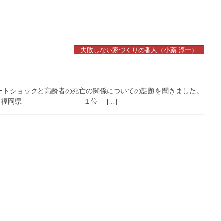
失敗しない家づくりの番人（小薬 淳一）
ートショックと高齢者の死亡の関係についての話題を聞きました。
１位 福岡県 １位 […]