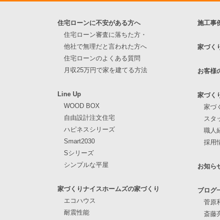
住宅ローンに不安がある方へ
施工事
住宅ローン審査に落ちた方・
他社で無理だと言われた方へ
家づく
住宅ローンのよくある質問
月収25万円で家を建てる方法
お客様
Line Up
家づく
WOOD BOX
家づ
自由設計注文住宅
スタ
ハピネスシリーズ
職人
Smart2030
採用
Sシリーズ
シンプルな平屋
お知ら
家づくりナイスホームズの家づくり
ブログ
エコハウス
菅原
耐震性能
斎藤