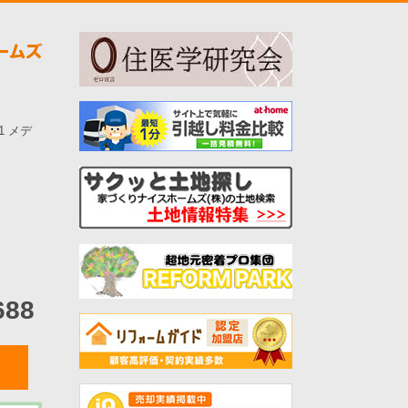
-1 メデ
688