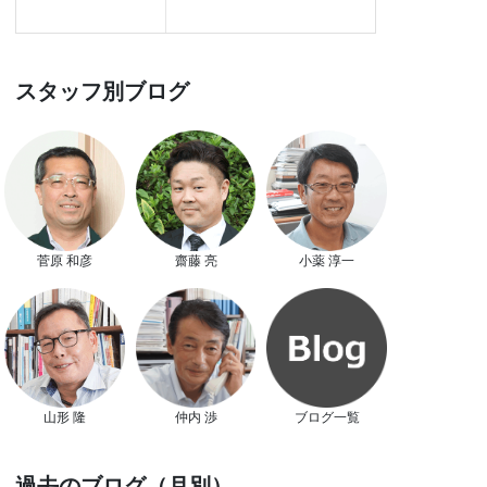
スタッフ別ブログ
菅原 和彦
齋藤 亮
小薬 淳一
山形 隆
仲内 渉
ブログ一覧
過去のブログ（月別）