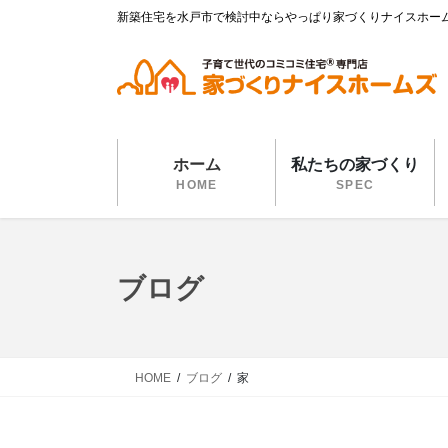
コ
ナ
新築住宅を水戸市で検討中ならやっぱり家づくりナイスホー
ン
ビ
テ
ゲ
ン
ー
ツ
シ
に
ョ
移
ン
ホーム
私たちの家づくり
動
に
HOME
SPEC
移
動
ブログ
HOME
ブログ
家