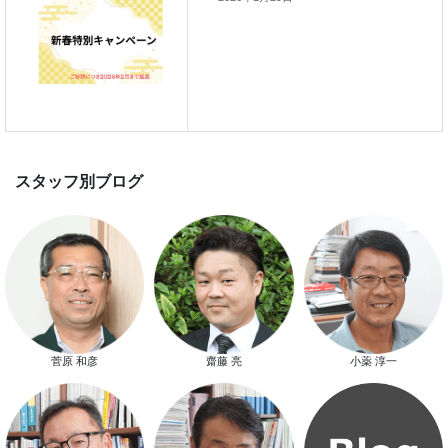
新春特別キャンペーン
スタッフ別ブログ
菅原 和彦
齋藤 亮
小薬 淳一