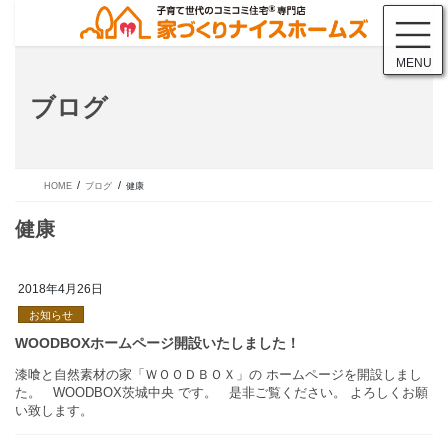
コ
ナ
ン
ビ
テ
ゲ
MENU
ン
ー
ツ
シ
ブログ
に
ョ
移
ン
動
に
移
動
HOME
ブログ
健康
2018年4月26日
お知らせ
健康
漆喰と自然素材の家「ＷＯＯＤＢＯＸ」の ホームページを開設し
た。 WOODBOX茨城中央 です。 是非ご覧ください。 よろし