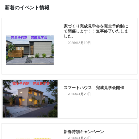
い致します。
WOODBOXホームページ開設いたしました！
新着のイベント情報
2026年3月19日
家づくり完成見学会を完全予約制
て開催します！！無事終了いたし
した。
2026年1月29日
スマートハウス 完成見学会開催
2026年1月29日