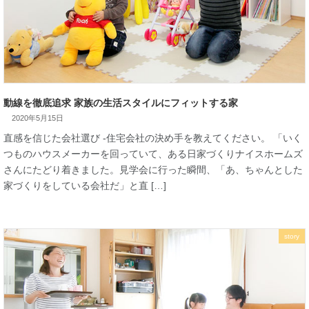
2020年5月15日
動線を徹底追求 家族の生活スタイルにフィットする家
直感を信じた会社選び -住宅会社の決め手を教えてください。 
story
つものハウスメーカーを回っていて、ある日家づくりナイスホ
さんにたどり着きました。見学会に行った瞬間、「あ、ちゃん
家づくりをしている会社だ」と直 […]