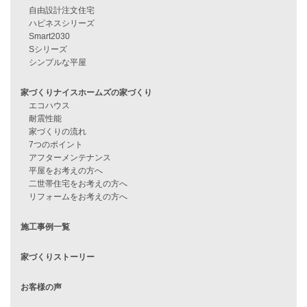
住宅ローンに不安がある方へ
住宅ローン審査に落ちた方・
他社で無理だと言われた方へ
住宅ローンのよくある質問
月収25万円で家を建てる方法
Line Up
WOOD BOX
自由設計注文住宅
ハピネスシリーズ
Smart2030
Sシリーズ
シンプルな平屋
家づくりナイスホームズの家づくり
エコハウス
耐震性能