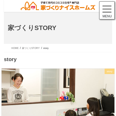
コ
ナ
ン
ビ
テ
ゲ
MENU
ン
ー
ツ
シ
家づくりSTORY
に
ョ
移
ン
動
に
移
動
HOME
家づくりSTORY
story
story
story