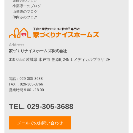
シンプルな平屋
家づくりナイスホームズの家づくり
エコハウス
耐震性能
家づくりの流れ
7つのポイント
Address:
アフターメンテナンス
家づくりナイスホームズ株式会社
平屋をお考えの方へ
310-0852 茨城県 水戸市 笠原町245-1 メディカルプラザ 2F
二世帯住宅をお考えの方へ
リフォームをお考えの方へ
施工事例一覧
家づくりストーリー
お客様の声
メールでのお問い合わせ
家づくりナイスホームズについて
家づくりへの想い