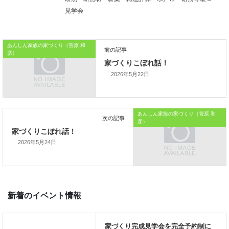
残されているといえます。
見学会
本日はこれまでです。
あんしん家族の家づくり（菅原 和
おうちのはなしからでした
彦）
では、では。
2026年5月22日
「
家づくりを通じて、
ご家族が幸せになるお手伝いをする
」
あんしん家族の家づくり（菅原 和
彦）
私の使命です。
2026年5月24日