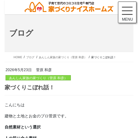
コ
ナ
ン
ビ
テ
ゲ
MENU
ン
ー
ツ
シ
ブログ
に
ョ
移
ン
動
に
移
動
HOME
ブログ
あんしん家族の家づくり（菅原 和彦）
家づくりこぼれ話！
2026年5月23日
菅原 和彦
あんしん家族の家づくり（菅原 和彦）
こんにちは
家づくりこぼれ話！
建物と土地とお金のプロ菅原です。