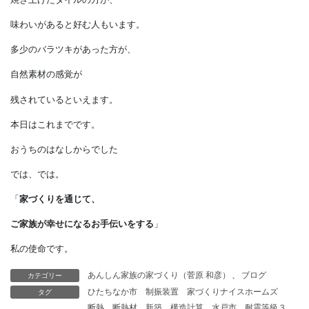
大きく自然素材のひとつとして
考えられます。
しかし、
じつは日本のタイルは
技術が高いので、
均質で工業的に感じます。
海外のローテクで
焼き上げたタイルの方が、
味わいがあると好む人もいます。
多少のバラツキがあった方が、
カテゴリー
あんしん家族の家づくり（菅原 和彦）
、
ブログ
自然素材の感覚が
タグ
ひたちなか市
制振装置
家づくりナイスホームズ
断熱
断熱材
新築
構造計算
水戸市
耐震等級３