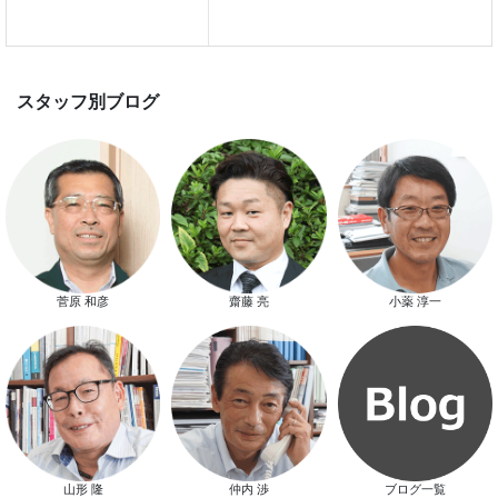
スマートハウス 完成見学会開催
菅原 和彦
齋藤 亮
小薬 淳一
新春特別キャンペーン
山形 隆
仲内 渉
ブログ一覧