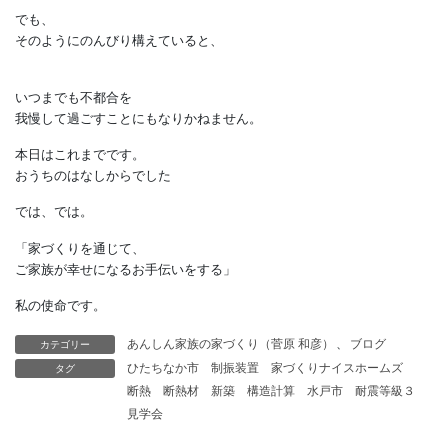
金利や税制の都合で、
得をするタイミング
というのもあります。
特に建て替えの施主は、
基本的にはそれほど不自由なく
暮らしてゆけるので、
スケジュールを慌てて計画する
必要はありません。
でも、
そのようにのんびり構えていると、
カテゴリー
あんしん家族の家づくり（菅原 和彦）
、
ブログ
いつまでも不都合を
タグ
ひたちなか市
制振装置
家づくりナイスホームズ
我慢して過ごすことにもなりかねません。
断熱
断熱材
新築
構造計算
水戸市
耐震等級３
見学会
本日はこれまでです。
おうちのはなしからでした