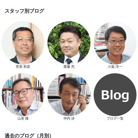
スマートハウス 完成見学会開催
新春特別キャンペーン
菅原 和彦
齋藤 亮
小薬 淳一
山形 隆
仲内 渉
ブログ一覧
スタッフ別ブログ