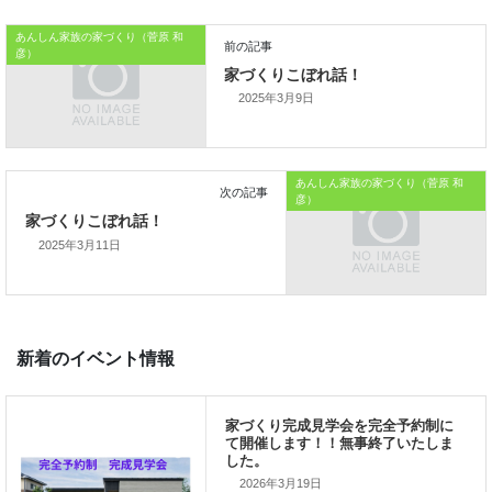
あんしん家族の家づくり（菅原 和
では、では。
彦）
「家づくりを通じて、
2025年3月9日
ご家族が幸せになるお手伝いをする」
私の使命です。
あんしん家族の家づくり（菅原 和
彦）
2025年3月11日
前の記事
家づくりこぼれ話！
2026年3月19日