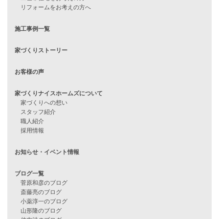
住宅ローンに不安がある方へ
住宅ローン審査に落ちた方・
他社で無理だと言われた方へ
住宅ローンのよくある質問
月収25万円で家を建てる方法
Line Up
WOOD BOX
自由設計注文住宅
ハピネスシリーズ
Smart2030
Sシリーズ
シンプルな平屋
家づくりナイスホームズの家づくり
エコハウス
耐震性能