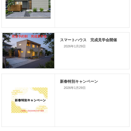
次の記事
家づくりこぼれ話！
2026年1月29日
新着のイベント情報
家づくり完成見学会を完全予約制
て開催します！！無事終了いたし
2026年1月29日
した。