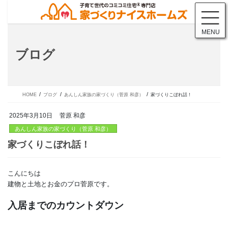
コ
ナ
ン
ビ
テ
ゲ
MENU
ン
ー
ツ
シ
ブログ
に
ョ
移
ン
動
に
移
動
HOME
ブログ
あんしん家族の家づくり（菅原 和彦）
家づくりこぼれ話！
2025年3月10日
菅原 和彦
あんしん家族の家づくり（菅原 和彦）
こんにちは
家づくりこぼれ話！
建物と土地とお金のプロ菅原です。