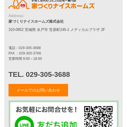
家づくりの流れ
7つのポイント
Address:
アフターメンテナンス
家づくりナイスホームズ株式会社
平屋をお考えの方へ
二世帯住宅をお考えの方へ
310-0852 茨城県 水戸市 笠原町245-1 メディカルプラザ 2F
リフォームをお考えの方へ
施工事例一覧
家づくりストーリー
お客様の声
家づくりナイスホームズについて
メールでのお問い合わせ
家づくりへの想い
スタッフ紹介
職人紹介
採用情報