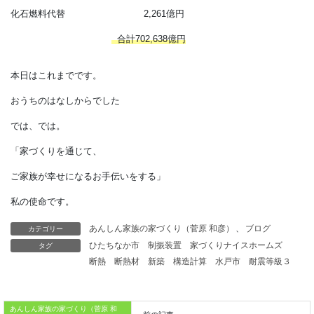
森林の持つ機能 評価額（年間）
表面浸食防止 282,565
億円
水質浄化 146,361億円
水資源貯留 87,407億円
表層崩壊防止 84,421億円
洪水緩和 64,686億円
保健・レクレーション 22,546億円
二酸化炭素吸収 12,391億円
化石燃料代替 2,261億円
カテゴリー
あんしん家族の家づくり（菅原 和彦）
、
ブログ
タグ
ひたちなか市
制振装置
家づくりナイスホームズ
合計702,638億円
断熱
断熱材
新築
構造計算
水戸市
耐震等級３
本日はこれまでです。
あんしん家族の家づくり（菅原 和