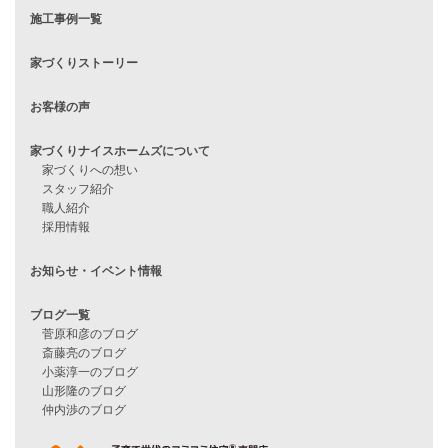
住宅ローンに不安がある方へ
住宅ローン審査に落ちた方・
他社で無理だと言われた方へ
住宅ローンのよくある質問
月収25万円で家を建てる方法
Line Up
WOOD BOX
自由設計注文住宅
ハピネスシリーズ
Smart2030
Sシリーズ
シンプルな平屋
家づくりナイスホームズの家づくり
エコハウス
耐震性能