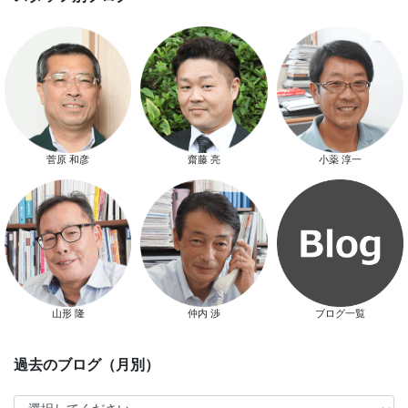
スマートハウス 完成見学会開催
菅原 和彦
齋藤 亮
小薬 淳一
新春特別キャンペーン
山形 隆
仲内 渉
ブログ一覧
スタッフ別ブログ