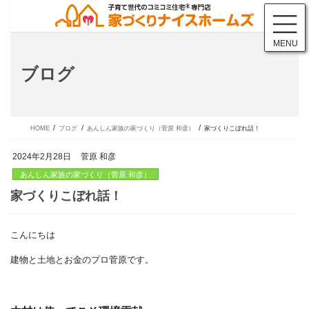
コ
ナ
ン
ビ
テ
ゲ
MENU
ン
ー
ツ
シ
ブログ
に
ョ
移
ン
動
に
移
動
HOME
ブログ
あんしん家族の家づくり（菅原 和彦）
家づくりこぼれ話！
2024年2月28日
菅原 和彦
あんしん家族の家づくり（菅原 和彦）
こんにちは
家づくりこぼれ話！
建物と土地とお金のプロ菅原です。