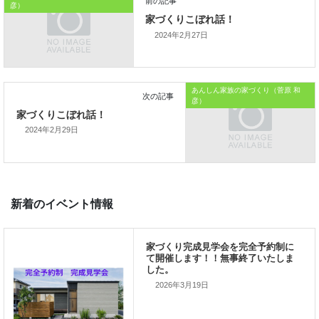
彦）
おうちのはなしからでした
2024年2月27日
では、では。
「家づくりを通じて、
あんしん家族の家づくり（菅原 和
ご家族が幸せになるお手伝いをする」
彦）
私の使命です。
2024年2月29日
前の記事
家づくりこぼれ話！
2026年3月19日