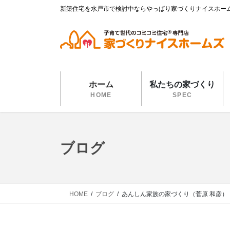
コ
ナ
新築住宅を水戸市で検討中ならやっぱり家づくりナイスホー
ン
ビ
テ
ゲ
ン
ー
ツ
シ
に
ョ
移
ン
ホーム
私たちの家づくり
動
に
HOME
SPEC
移
動
ブログ
HOME
ブログ
あんしん家族の家づくり（菅原 和彦）