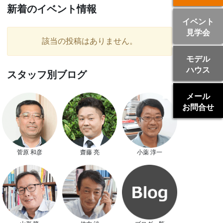
新着のイベント情報
イベント
見学会
該当の投稿はありません。
モデル
ハウス
スタッフ別ブログ
メール
お問合せ
菅原 和彦
齋藤 亮
小薬 淳一