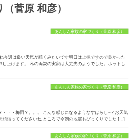
（菅原 和彦）
あんしん家族の家づくり（菅原 和彦）
すね今週は良い天気が続くみたいです明日は上棟ですので良かった
申し上げます。 私の両親の実家は大丈夫のようでした。ホットし
あんしん家族の家づくり（菅原 和彦）
？・・・梅雨？。。。 こんな感じになるようなすばらし~ィお天気
頑張ってくださいね ところで今朝の地震もびっくりでした […]
あんしん家族の家づくり（菅原 和彦）