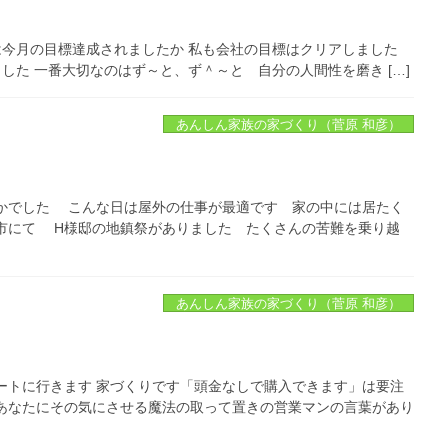
は今月の目標達成されましたか 私も会社の目標はクリアしました
した 一番大切なのはず～と、ず＾～と 自分の人間性を磨き […]
あんしん家族の家づくり（菅原 和彦）
かでした こんな日は屋外の仕事が最適です 家の中には居たく
市にて H様邸の地鎮祭がありました たくさんの苦難を乗り越
あんしん家族の家づくり（菅原 和彦）
ートに行きます 家づくりです「頭金なしで購入できます」は要注
あなたにその気にさせる魔法の取って置きの営業マンの言葉があり