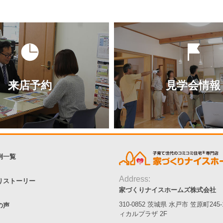
ジ
ジ
ジ
来店予約
見学会情報
例一覧
Address:
りストーリー
家づくりナイスホームズ株式会社
310-0852 茨城県 水戸市 笠原町245
の声
ィカルプラザ 2F