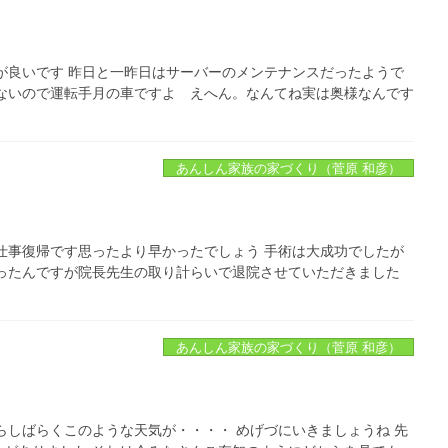
が良いです 昨日と一昨日はサーバーのメンテナンスだったようで
ないので運転手月の車ですよ えへん。なんてね実は奥様なんです
あんしん家族の家づくり（菅原 和彦）
仕事復帰です思ったより早かったでしょう 手術は大成功でしたが
ったんですが院長先生の取り計らいで退院させていただきました
あんしん家族の家づくり（菅原 和彦）
らしばらくこのような天気が・・・・ めげづにいきましょうね 先