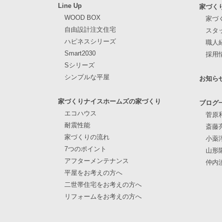
Line Up
家づく
WOOD BOX
家づ
自由設計注文住宅
スタ
ハピネスシリーズ
職人
Smart2030
採用
Sシリーズ
シンプルな平屋
お知ら
家づくりナイスホームズの家づくり
ブログ
エコハウス
菅原
耐震性能
斎藤
家づくりの流れ
小薬
7つのポイント
山形
アフターメンテナンス
仲内
平屋をお考えの方へ
二世帯住宅をお考えの方へ
リフォームをお考えの方へ