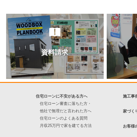
ジ
ジ
の
ペ
ー
ジ
送
資料請求
り
住宅ローンに不安がある方へ
施工事
住宅ローン審査に落ちた方・
他社で無理だと言われた方へ
家づく
住宅ローンのよくある質問
月収25万円で家を建てる方法
お客様