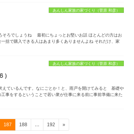
あんしん家族の家づくり（菅原 和彦）
ろそろでしょうね 最初にちょっとお堅いお話 ほとんどの方はお
一括で購入できる人はあまり多くありませんよね それだけ、家
あんしん家族の家づくり（菅原 和彦）
６）
吠えているんです。なにごとか！と、雨戸を開けてみると 基礎や
の工事をするということで若い衆が仕事に来る前に事前準備に来た
ペ
ペ
ペ
187
188
…
192
»
ー
ー
ー