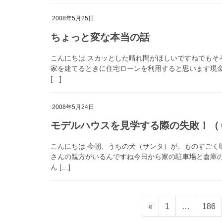
2008年5月25日
ちょっと変な本当の話
こんにちは スカッとした晴れ間がほしいですねでもそ
家を建てるときに住宅ローンを利用すると思います現金
[…]
2008年5月24日
モデルハウスを見学する際の失敗！（
こんにちは 今朝、うちの犬（サンタ）が、ものすごく
さんの親方がいるんですね今日から家の駐車場と倉庫
ん […]
投
ペ
ペ
«
1
…
186
稿
ー
ー