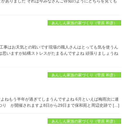
がありました それは今みなさんご存知のようにどちらを見ても
あんしん家族の家づくり（菅原 和彦）
の工事はお天気との戦いです現場の職人さんはとっても気を使うん
は思いますが結構ストレスがたまるんですよね 頑張りましょうね
あんしん家族の家づくり（菅原 和彦）
すよねもう半年が過ぎてしまうんですよね 6月といえば梅雨次に連
り が開催されますよ8日から29日まで保和苑と周辺史跡で […]
あんしん家族の家づくり（菅原 和彦）