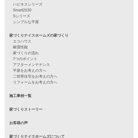
見学会情報
問い合わせ
住宅ローンに不安がある方へ
住宅ローン審査に落ちた方・
他社で無理だと言われた方へ
住宅ローンのよくある質問
月収25万円で家を建てる方法
Line Up
WOOD BOX
自由設計注文住宅
ハピネスシリーズ
Smart2030
Sシリーズ
シンプルな平屋
家づくりナイスホームズの家づくり
エコハウス