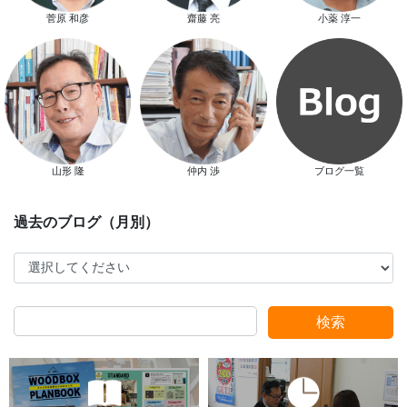
スタッフ別ブログ
菅原 和彦
齋藤 亮
小薬 淳一
山形 隆
仲内 渉
ブログ一覧
検索