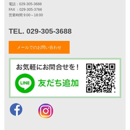
お知らせ・イベント情報
ブログ一覧
菅原和彦のブログ
斎藤亮のブログ
小薬淳一のブログ
山形隆のブログ
メールでのお問い合わせ
仲内渉のブログ
電話：
029-305-3688
FAX ：029-305-3766