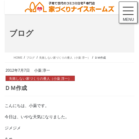
コ
ナ
ン
ビ
テ
ゲ
MENU
ン
ー
ツ
シ
ブログ
に
ョ
移
ン
動
に
移
動
HOME
ブログ
失敗しない家づくりの番人（小薬 淳一）
ＤＭ作成
2012年7月7日
小薬 淳一
失敗しない家づくりの番人（小薬 淳一）
こんにちは、小薬です。
ＤＭ作成
今日は、いやな天気になりました。