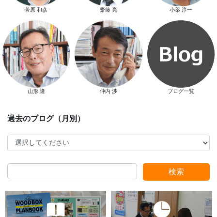
スタッフ別ブログ
菅原 和彦
齋藤 亮
小薬 淳一
山形 隆
仲内 渉
ブログ一覧
検索