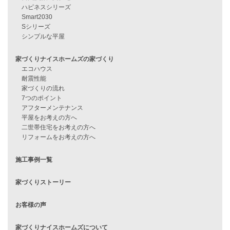
見学会情報
問い合わせ
住宅ローンに不安がある方へ
住宅ローン審査に落ちた方・
他社で無理だと言われた方へ
住宅ローンのよくある質問
月収25万円で家を建てる方法
Line Up
WOOD BOX
自由設計注文住宅
ハピネスシリーズ
Smart2030
Sシリーズ
シンプルな平屋
家づくりナイスホームズの家づくり
エコハウス