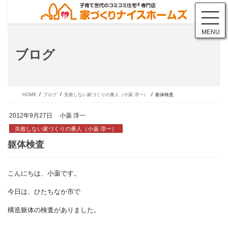
コ
ナ
ン
ビ
テ
ゲ
MENU
ン
ー
ツ
シ
ブログ
に
ョ
移
ン
動
に
移
動
HOME
ブログ
失敗しない家づくりの番人（小薬 淳一）
躯体検査
2012年9月27日
小薬 淳一
失敗しない家づくりの番人（小薬 淳一）
こんにちは、小薬です。
躯体検査
今日は、ひたちなか市で