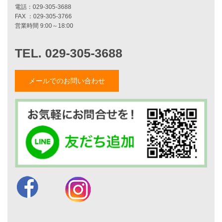
お知らせ・イベント情報
ブログ一覧
菅原和彦のブログ
斎藤亮のブログ
小薬淳一のブログ
山形隆のブログ
メールでのお問い合わせ
仲内渉のブログ
電話：
029-305-3688
FAX ：029-305-3766