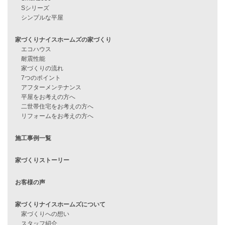
住宅ローンに不安がある方へ
住宅ローン審査に落ちた方・
他社で無理だと言われた方へ
住宅ローンのよくある質問
月収25万円で家を建てる方法
Line Up
WOOD BOX
自由設計注文住宅
ハピネスシリーズ
Smart2030
Sシリーズ
シンプルな平屋
家づくりナイスホームズの家づくり
エコハウス
耐震性能