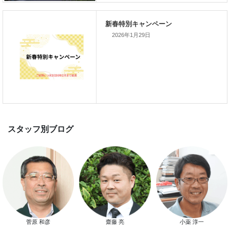
スマートハウス 完成見学会開催
2026年1月29日
新春特別キャンペーン
スタッフ別ブログ
菅原 和彦
齋藤 亮
小薬 淳一