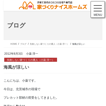
コ
ナ
ン
ビ
テ
ゲ
MENU
ン
ー
ツ
シ
ブログ
に
ョ
移
ン
動
に
移
動
HOME
ブログ
失敗しない家づくりの番人（小薬 淳一）
海風が涼しい
2012年8月3日
小薬 淳一
失敗しない家づくりの番人（小薬 淳一）
こんにちは、小薬です。
海風が涼しい
今日は、北茨城市の現場で