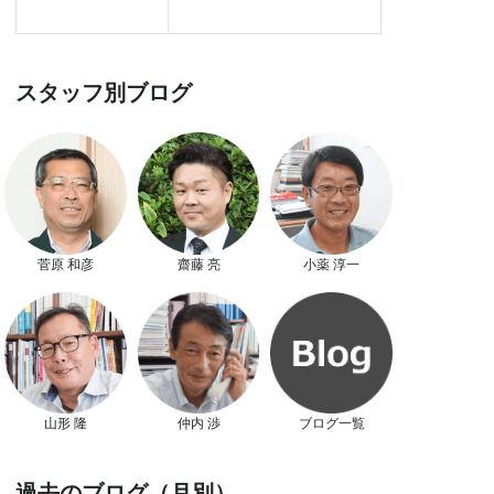
スタッフ別ブログ
菅原 和彦
齋藤 亮
小薬 淳一
山形 隆
仲内 渉
ブログ一覧
過去のブログ（月別）