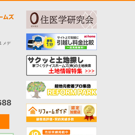
-1 メデ
688