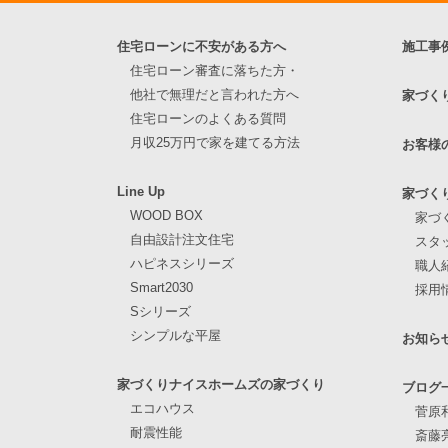
住宅ローンに不安がある方へ
施工事
住宅ローン審査に落ちた方・
他社で無理だと言われた方へ
家づく
住宅ローンのよくある質問
月収25万円で家を建てる方法
お客様
Line Up
家づく
WOOD BOX
家づ
自由設計注文住宅
スタ
ハピネスシリーズ
職人
Smart2030
採用
Sシリーズ
シンプルな平屋
お知ら
家づくりナイスホームズの家づくり
ブログ
エコハウス
菅原
耐震性能
斎藤