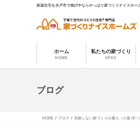
コ
ナ
新築住宅を水戸市で検討中ならやっぱり家づくりナイスホー
ン
ビ
テ
ゲ
ン
ー
ツ
シ
に
ョ
移
ン
ホーム
私たちの家づくり
動
に
HOME
SPEC
移
動
ブログ
HOME
ブログ
失敗しない家づくりの番人（小薬 淳一