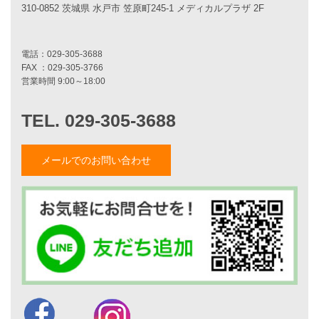
スタッフ紹介
310-0852 茨城県 水戸市 笠原町245-1 メディカルプラザ 2F
職人紹介
採用情報
お知らせ・イベント情報
ブログ一覧
菅原和彦のブログ
斎藤亮のブログ
小薬淳一のブログ
メールでのお問い合わせ
山形隆のブログ
仲内渉のブログ