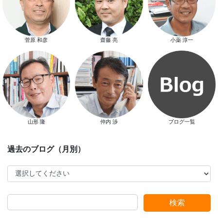
菅原 和彦
齋藤 亮
小薬 淳一
スタッフ別ブログ
山形 隆
仲内 渉
ブログ一覧
検索