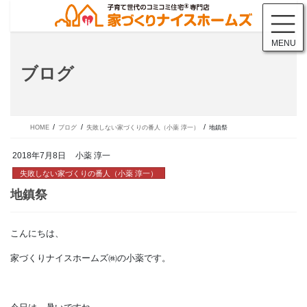
コ
ナ
ン
ビ
テ
ゲ
MENU
ン
ー
ツ
シ
ブログ
に
ョ
移
ン
動
に
移
動
HOME
ブログ
失敗しない家づくりの番人（小薬 淳一）
地鎮祭
2018年7月8日
小薬 淳一
失敗しない家づくりの番人（小薬 淳一）
こんにちは、
地鎮祭
家づくりナイスホームズ㈱の小薬です。