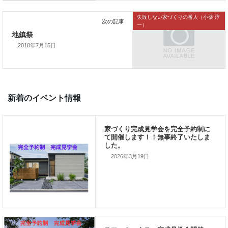
雨ばっかり
失敗しない家づくりの番人（小薬 淳
一）
2018年7月15日
次の記事
地鎮祭
新着のイベント情報
2026年3月19日
家づくり完成見学会を完全予約制
て開催します！！無事終了いたし
した。