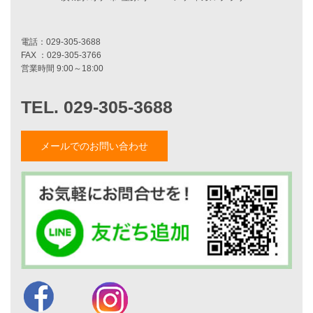
職人紹介
採用情報
お知らせ・イベント情報
ブログ一覧
菅原和彦のブログ
斎藤亮のブログ
小薬淳一のブログ
メールでのお問い合わせ
山形隆のブログ
仲内渉のブログ