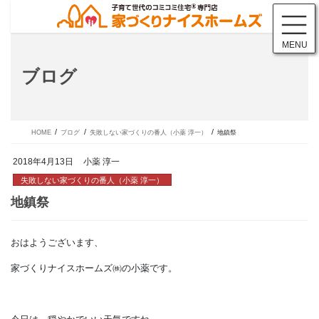
コ
ナ
ン
ビ
テ
ゲ
MENU
ン
ー
ツ
シ
ブログ
に
ョ
移
ン
動
に
移
動
HOME
ブログ
失敗しない家づくりの番人（小薬 淳一）
地鎮祭
2018年4月13日
小薬 淳一
失敗しない家づくりの番人（小薬 淳一）
おはようございます、
地鎮祭
家づくりナイスホームズ㈱の小薬です。