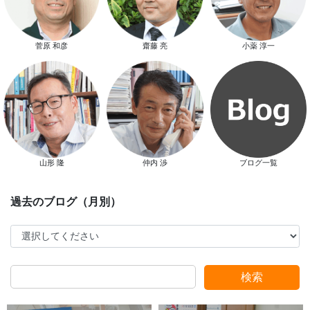
スタッフ別ブログ
菅原 和彦
齋藤 亮
小薬 淳一
山形 隆
仲内 渉
ブログ一覧
検索