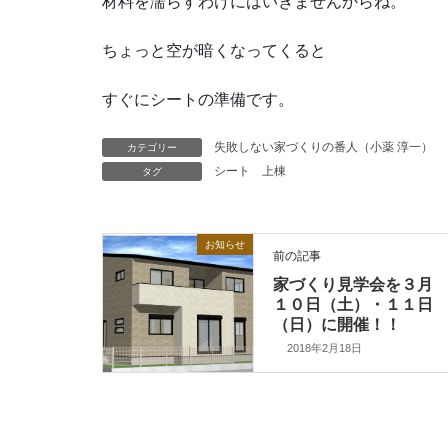
材料を濡らすわけにはいきませんからね。
ちょっと空が暗くなってくると
すぐにシートの準備です。
カテゴリー
失敗しない家づくりの番人（小薬 淳一）
タグ
シート
上棟
お知らせ
前の記事
家づくり見学会を３月
１０日（土）・１１日
（日）に開催！！
2018年2月18日