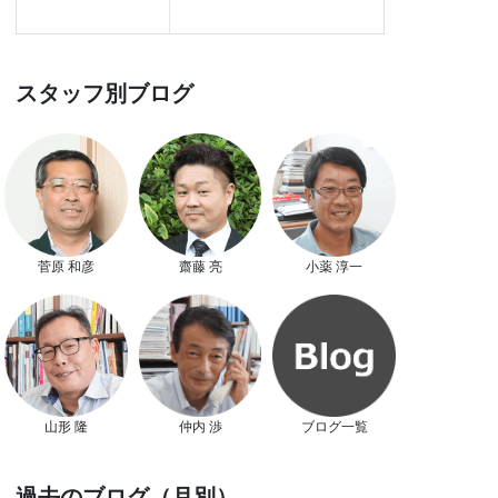
スタッフ別ブログ
菅原 和彦
齋藤 亮
小薬 淳一
山形 隆
仲内 渉
ブログ一覧
過去のブログ（月別）