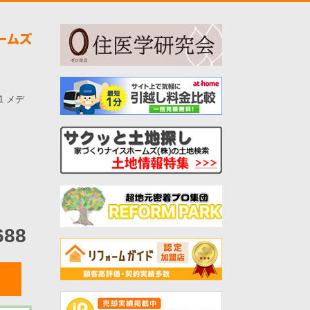
-1 メデ
688