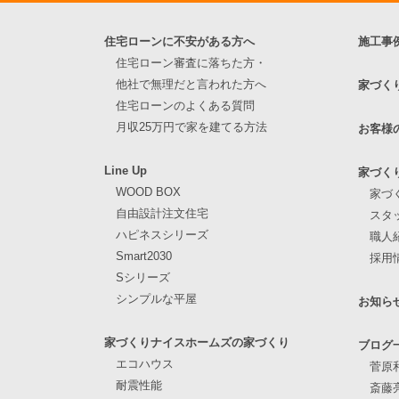
住宅ローンに不安がある方へ
施工事
住宅ローン審査に落ちた方・
他社で無理だと言われた方へ
家づく
住宅ローンのよくある質問
月収25万円で家を建てる方法
お客様
Line Up
家づく
WOOD BOX
家づ
自由設計注文住宅
スタ
ハピネスシリーズ
職人
Smart2030
採用
Sシリーズ
シンプルな平屋
お知ら
家づくりナイスホームズの家づくり
ブログ
エコハウス
菅原
耐震性能
斎藤