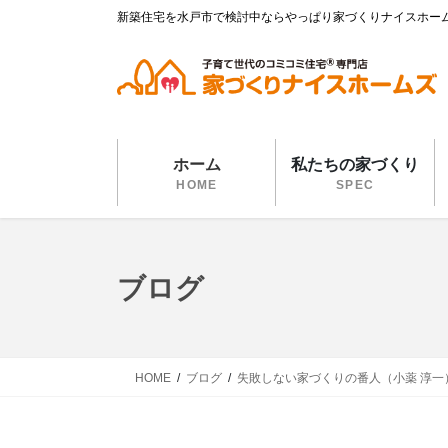
コ
ナ
新築住宅を水戸市で検討中ならやっぱり家づくりナイスホー
ン
ビ
テ
ゲ
ン
ー
ツ
シ
に
ョ
移
ン
ホーム
私たちの家づくり
動
に
HOME
SPEC
移
動
ブログ
HOME
ブログ
失敗しない家づくりの番人（小薬 淳一