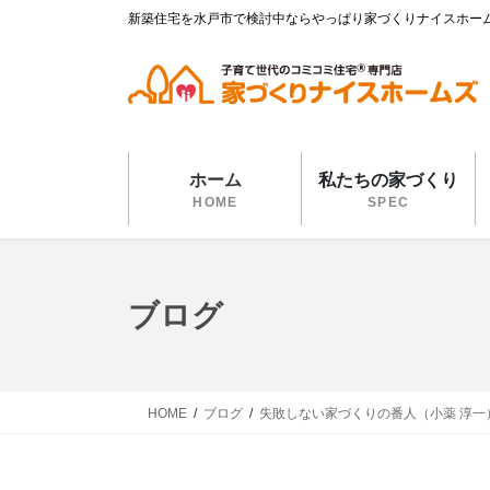
コ
ナ
新築住宅を水戸市で検討中ならやっぱり家づくりナイスホー
ン
ビ
テ
ゲ
ン
ー
ツ
シ
に
ョ
移
ン
ホーム
私たちの家づくり
動
に
HOME
SPEC
移
動
ブログ
HOME
ブログ
失敗しない家づくりの番人（小薬 淳一