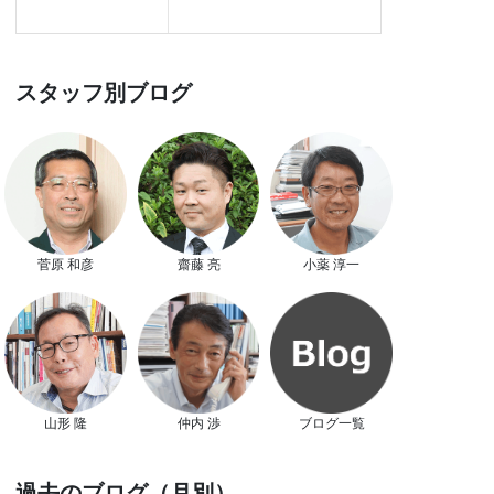
スタッフ別ブログ
菅原 和彦
齋藤 亮
小薬 淳一
山形 隆
仲内 渉
ブログ一覧
過去のブログ（月別）