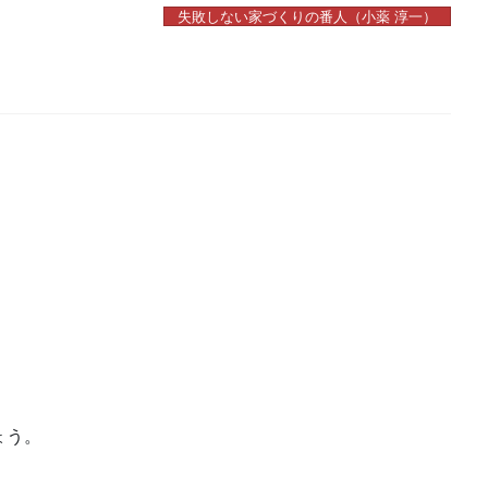
失敗しない家づくりの番人（小薬 淳一）
ょう。