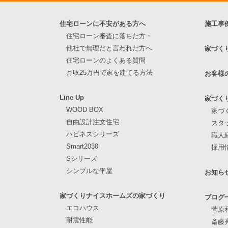
住宅ローンに不安がある方へ
施工事
住宅ローン審査に落ちた方・
他社で無理だと言われた方へ
家づく
住宅ローンのよくある質問
月収25万円で家を建てる方法
お客様
Line Up
家づく
WOOD BOX
家づ
自由設計注文住宅
スタ
ハピネスシリーズ
職人
Smart2030
採用
Sシリーズ
シンプルな平屋
お知ら
家づくりナイスホームズの家づくり
ブログ
エコハウス
菅原
耐震性能
斎藤