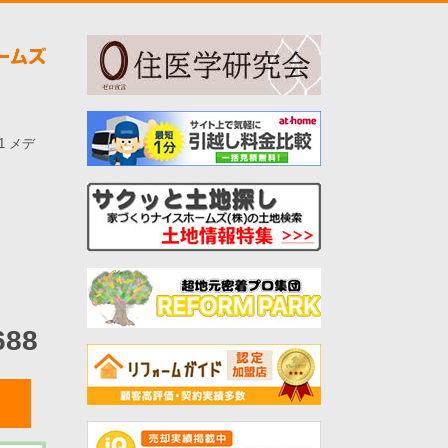
-1 メデ
688