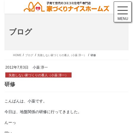
コ
ナ
ン
ビ
テ
ゲ
MENU
ン
ー
ツ
シ
ブログ
に
ョ
移
ン
動
に
移
動
HOME
ブログ
失敗しない家づくりの番人（小薬 淳一）
研修
2012年7月3日
小薬 淳一
失敗しない家づくりの番人（小薬 淳一）
こんばんは、小薬です。
研修
今日は、地盤関係の研修に行ってきました。