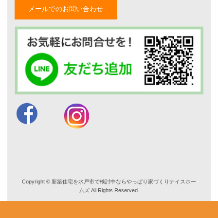
山形隆のブログ
メールでのお問い合わせ
仲内渉のブログ
電話：
029-305-3688
FAX ：029-305-3766
営業時間 9:00～18:00
TEL. 029-305-3688