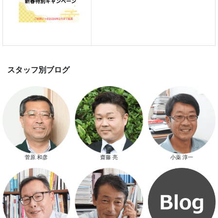
新春特別キャンペーン
スタッフ別ブログ
菅原 和彦
齋藤 亮
小薬 淳一