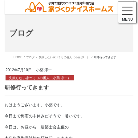
コ
ナ
ン
ビ
テ
ゲ
MENU
ン
ー
ツ
シ
ブログ
に
ョ
移
ン
動
に
移
動
HOME
ブログ
失敗しない家づくりの番人（小薬 淳一）
研修行ってきます
2012年7月10日
小薬 淳一
失敗しない家づくりの番人（小薬 淳一）
おはようございます、小薬です。
研修行ってきます
今日まで梅雨の中休みだそうで 暑いです。