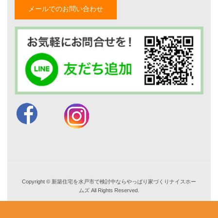
山形隆のブログ
メールでのお問い合わせ
仲内渉のブログ
電話：
029-305-3688
FAX ：029-305-3766
営業時間 9:00～18:00
TEL. 029-305-3688