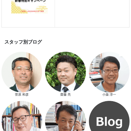
新春特別キャンペーン
スタッフ別ブログ
菅原 和彦
齋藤 亮
小薬 淳一