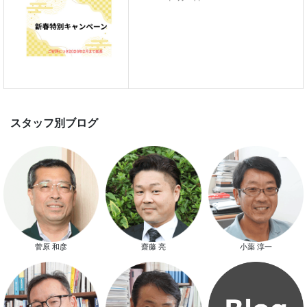
新春特別キャンペーン
スタッフ別ブログ
菅原 和彦
齋藤 亮
小薬 淳一