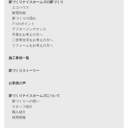
住宅ローン審査に落ちた方・
他社で無理だと言われた方へ
住宅ローンのよくある質問
月収25万円で家を建てる方法
Line Up
WOOD BOX
自由設計注文住宅
ハピネスシリーズ
Smart2030
Sシリーズ
シンプルな平屋
家づくりナイスホームズの家づくり
エコハウス
耐震性能
家づくりの流れ
7つのポイント
アフターメンテナンス
平屋をお考えの方へ