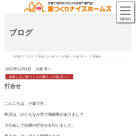
コ
ナ
ン
ビ
テ
ゲ
MENU
ン
ー
ツ
シ
ブログ
に
ョ
移
ン
動
に
移
動
HOME
ブログ
失敗しない家づくりの番人（小薬 淳一）
打合せ
2012年12月4日
小薬 淳一
失敗しない家づくりの番人（小薬 淳一）
こんにちは、小薬です。
打合せ
昨日は、ひたちなか市で地鎮祭がありまして